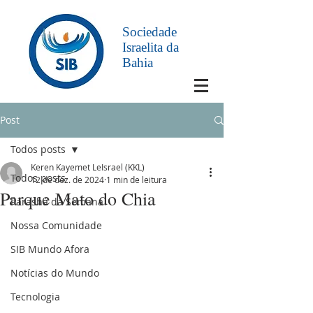
Sociedade
Israelita da
Bahia
Post
Todos posts
Keren Kayemet LeIsrael (KKL)
Todos posts
12 de dez. de 2024
1 min de leitura
Parque Mato do Chia
Parashá da Semana
Nossa Comunidade
SIB Mundo Afora
Notícias do Mundo
Tecnologia