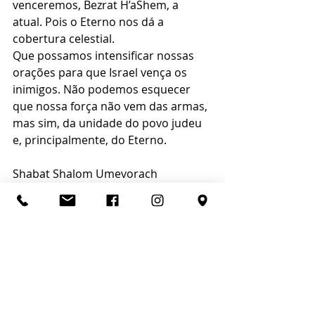
venceremos, Bezrat H’aShem, a 
atual. Pois o Eterno nos dá a 
cobertura celestial.
Que possamos intensificar nossas 
orações para que Israel vença os 
inimigos. Não podemos esquecer 
que nossa força não vem das armas, 
mas sim, da unidade do povo judeu 
e, principalmente, do Eterno.
Shabat Shalom Umevorach
Chag Pessach Sameach
Referências
O Ser Judeu
O Mais Completo Guia Sobre 
Judaísmo
Sidur Completo (Editora Sefer)