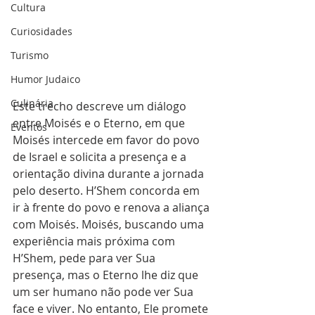
Cultura
Curiosidades
Turismo
Humor Judaico
Culinária
Este trecho descreve um diálogo 
entre Moisés e o Eterno, em que 
Eventos
Moisés intercede em favor do povo 
de Israel e solicita a presença e a 
orientação divina durante a jornada 
pelo deserto. H’Shem concorda em 
ir à frente do povo e renova a aliança 
com Moisés. Moisés, buscando uma 
experiência mais próxima com 
H’Shem, pede para ver Sua 
presença, mas o Eterno lhe diz que 
um ser humano não pode ver Sua 
face e viver. No entanto, Ele promete 