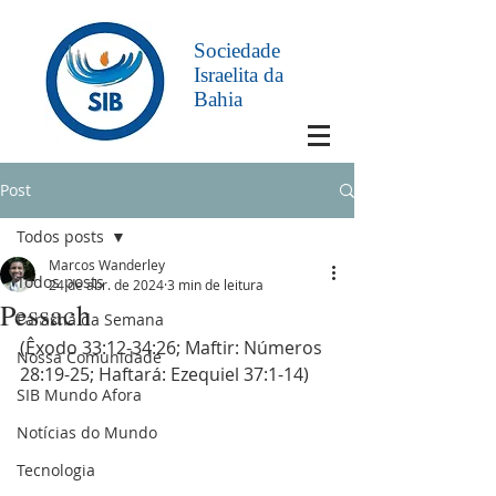
Sociedade
Israelita da
Bahia
Post
Todos posts
Marcos Wanderley
Todos posts
24 de abr. de 2024
3 min de leitura
Pessach
Parashá da Semana
(Êxodo 33:12-34:26; Maftir: Números 
Nossa Comunidade
28:19-25; Haftará: Ezequiel 37:1-14)
SIB Mundo Afora
Notícias do Mundo
Tecnologia