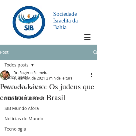
Sociedade
Israelita da
Bahia
Post
Todos posts
Dr. Rogério Palmeira
Todos posts
18 de nov. de 2021
2 min de leitura
Povo do Livro: Os judeus que
Parashá da Semana
construíram o Brasil
Nossa Comunidade
SIB Mundo Afora
Notícias do Mundo
Tecnologia