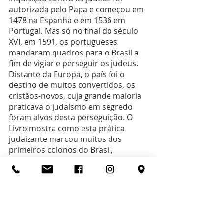
autorizada pelo Papa e começou em 
1478 na Espanha e em 1536 em 
Portugal. Mas só no final do século 
XVI, em 1591, os portugueses 
mandaram quadros para o Brasil a 
fim de vigiar e perseguir os judeus. 
Distante da Europa, o país foi o 
destino de muitos convertidos, os 
cristãos-novos, cuja grande maioria 
praticava o judaísmo em segredo 
foram alvos desta perseguição. O 
Livro mostra como esta prática 
judaizante marcou muitos dos 
primeiros colonos do Brasil, 
provando como a marca do povo 
judeu ajudou a construir o país.
Judaismo
Cultura
Povo do Livro
Judeu
Anita Novinsky
Brasil
Cultura