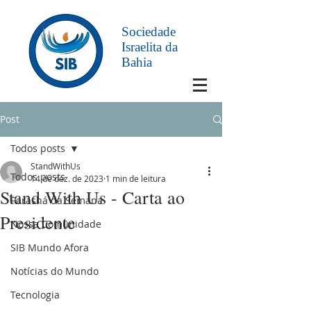
Sociedade
Israelita da
Bahia
Post
Todos posts
StandWithUs
Todos posts
14 de dez. de 2023
1 min de leitura
Stand With Us - Carta ao
Parashá da Semana
Presidente
Nossa Comunidade
SIB Mundo Afora
Notícias do Mundo
Tecnologia