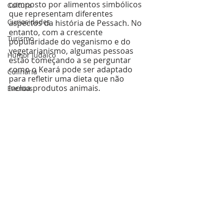
composto por alimentos simbólicos 
Cultura
que representam diferentes 
Curiosidades
aspectos da história de Pessach. No 
entanto, com a crescente 
Turismo
popularidade do veganismo e do 
vegetarianismo, algumas pessoas 
Humor Judaico
estão começando a se perguntar 
como o Keará pode ser adaptado 
Culinária
para refletir uma dieta que não 
inclua produtos animais.
Eventos