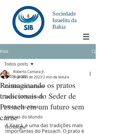
Sociedade
Israelita da
Bahia
Post
Todos posts
Roberto Camara Jr.
Todos posts
5 de abr. de 2023
2 min de leitura
Reimaginando os pratos
Parashá da Semana
tradicionais do Seder de
Nossa Comunidade
Pessach em um futuro sem
SIB Mundo Afora
carne
Notícias do Mundo
A Keará, é uma das tradições mais 
Tecnologia
importantes do Pessach. O prato é 