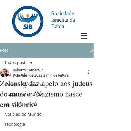
Sociedade
Israelita da
Bahia
Post
Todos posts
Roberto Camara Jr.
Todos posts
3 de mar. de 2022
2 min de leitura
Zelensky faz apelo aos judeus
Parashá da Semana
do mundo: 'Nazismo nasce
Nossa Comunidade
em silêncio'
SIB Mundo Afora
Notícias do Mundo
Tecnologia