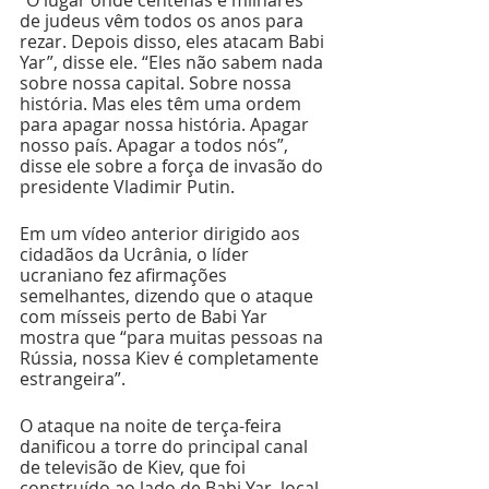
“O lugar onde centenas e milhares 
de judeus vêm todos os anos para 
rezar. Depois disso, eles atacam Babi 
Yar”, disse ele. “Eles não sabem nada 
sobre nossa capital. Sobre nossa 
história. Mas eles têm uma ordem 
para apagar nossa história. Apagar 
nosso país. Apagar a todos nós”, 
disse ele sobre a força de invasão do 
presidente Vladimir Putin.
Em um vídeo anterior dirigido aos 
cidadãos da Ucrânia, o líder 
ucraniano fez afirmações 
semelhantes, dizendo que o ataque 
com mísseis perto de Babi Yar 
mostra que “para muitas pessoas na 
Rússia, nossa Kiev é completamente 
estrangeira”.
O ataque na noite de terça-feira 
danificou a torre do principal canal 
de televisão de Kiev, que foi 
construído ao lado de Babi Yar, local 