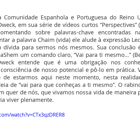
a Comunidade Espanhola e Portuguesa do Reino U
weck, em sua série de vídeos curtos “Perspectives” 
 comentando sobre palavras-chave encontradas n
tar a palavra Chaim (vida) ele alude à expressão Le
 dívida para sermos nós mesmos. Sua conclusão 
aShem um comando claro, “Vai para ti mesmo…” (Ber
 Dweck entende que é uma obrigação nos conh
consciência de nosso potencial e pô-lo em prática. Vi
 de estarmos aqui neste momento, nesta realidad
eia de “vai para que conheças a ti mesmo”. O rabino
m quer de nós, que vivamos nossa vida de maneira p
ia viver plenamente.
.com/watch?v=CTx3qzDRER8