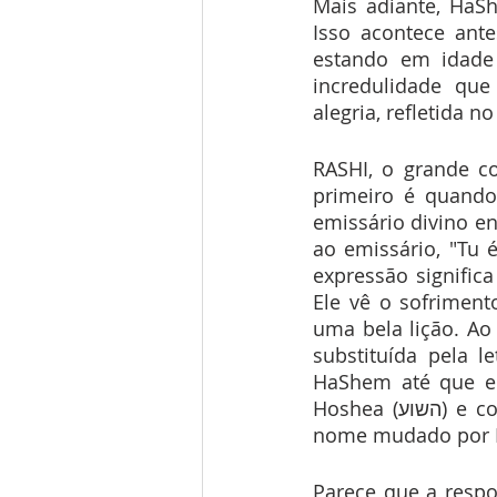
Mais adiante, HaS
Isso acontece ant
estando em idade 
incredulidade que
alegria, refletida n
RASHI, o grande c
primeiro é quando
emissário divino e
ao emissário, "Tu é
expressão signifi
Ele vê o sofriment
uma bela lição. Ao mudar
substituída pela letra Hê (ה). Rashi nos ensina que essa l
HaShem até que el
Hoshea (השוע) e com o Iód passou a se chamar Yehoshua (יהשוע)  quando teve seu 
nome mudado por 
Parece que a respo