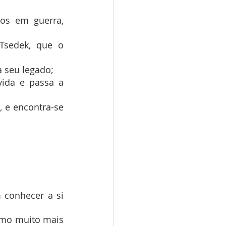
s em guerra, 
Tsedek, que o 
 seu legado;
ida e passa a 
 e encontra-se 
conhecer a si 
mo muito mais 