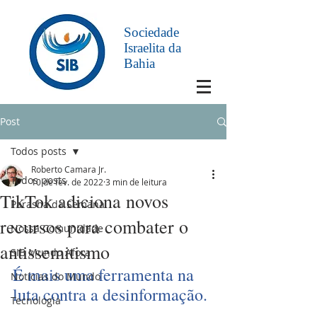
Sociedade
Israelita da
Bahia
Post
Todos posts
Roberto Camara Jr.
Todos posts
10 de fev. de 2022
3 min de leitura
TikTok adiciona novos
Parashá da Semana
recursos para combater o
Nossa Comunidade
antissemitismo
SIB Mundo Afora
É mais uma ferramenta na 
Notícias do Mundo
luta contra a desinformação.
Tecnologia