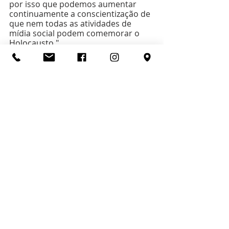
por isso que podemos aumentar 
continuamente a conscientização de 
que nem todas as atividades de 
mídia social podem comemorar o 
Holocausto."
Os novos recursos contra o 
antissemitismo no TikTok são mais 
algumas luzes ao final deste longo e 
doloroso túnel de incompreensão, 
ignorância e puro racismo.
Israel
Antissemitismo
Antissemita
TikTok
Notícias do Mundo
Tecnologia